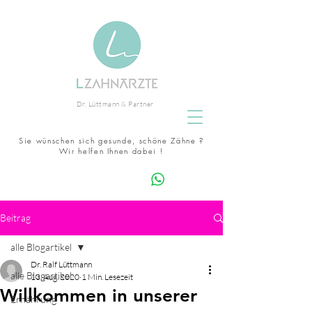
zahnarzt eckernförde Lüttmann
Dr. Lüttmann & Partner
schöne zähne keramikimplantate
Experte
Schleswig-Holstein
Sie wünschen sich gesunde, schöne Zähne ?
zertifizierter Invisalign
Wir helfen Ihnen dabei !
Terminanfrage whatsapp
Beitrag
alle Blogartikel
Dr. Ralf Lüttmann
alle Blogartikel
13. Aug. 2020
1 Min. Lesezeit
Willkommen in unserer
Ernährung