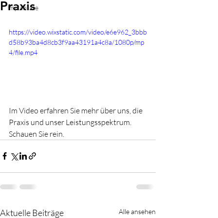
Praxis
Implantate
https://video.wixstatic.com/video/e6e962_3bbb
d58b93ba4d8cb3f9aa43191a4c8a/1080p/mp
4/file.mp4
Im Video erfahren Sie mehr über uns, die 
Praxis und unser Leistungsspektrum. 
Schauen Sie rein.
Aktuelle Beiträge
Alle ansehen