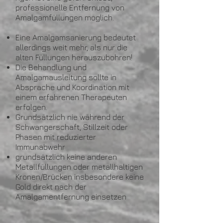
professionelle Entfernung von
Amalgamfüllungen möglich.
Eine Amalgamsanierung bedeutet
allerdings weit mehr, als nur die
alten Füllungen herauszubohren!
Die Behandlung und
Amalgamausleitung sollte in
Absprache und Koordination mit
einem erfahrenen Therapeuten
erfolgen.
Grundsätzlich nie während der
Schwangerschaft, Stillzeit oder
Phasen mit reduzierter
Immunabwehr
grundsätzlich keine anderen
Metallfüllungen oder metallhaltigen
Kronen/Brücken insbesondere keine
Gold direkt nach der
Amalgamentfernung einsetzen