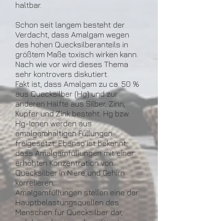
haltbar.
Schon seit langem besteht der
Verdacht, dass Amalgam wegen
des hohen Quecksilberanteils in
größtem Maße toxisch wirken kann.
Nach wie vor wird dieses Thema
sehr kontrovers diskutiert.
Fakt ist, dass Amalgam zu ca. 50 %
aus Quecksilber (Hg) und zur
anderen Hälfte aus Silber, Zinn,
Kupfer und Zink besteht. Hg bzw.
Hg-Ionen werden aus
amalgamhaltigen Füllungen
freigesetzt. Ebenso ist bekannt,
dass Amalgamfüllungen mit einer
erhöhten Konzentration von
Quecksilber in Niere und Gehirn
korrelieren.
Amalgamfüllungen stellen eine der
Hauptbelastungsquellen des
Menschen für Quecksilber dar,