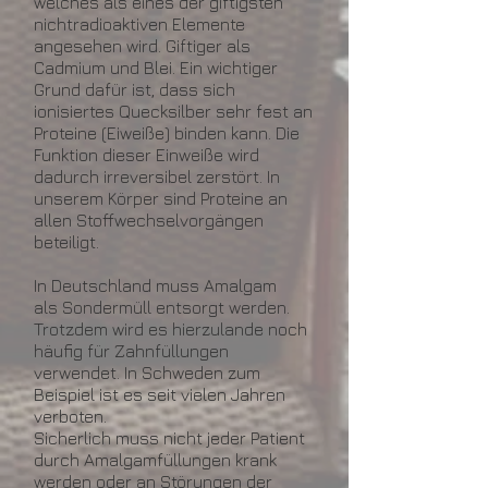
welches als eines der giftigsten
nichtradioaktiven Elemente
angesehen wird. Giftiger als
Cadmium und Blei. Ein wichtiger
Grund dafür ist, dass sich
ionisiertes Quecksilber sehr fest an
Proteine (Eiweiße) binden kann. Die
Funktion dieser Einweiße wird
dadurch irreversibel zerstört. In
unserem Körper sind Proteine an
allen Stoffwechselvorgängen
beteiligt.
In Deutschland muss Amalgam
als Sondermüll entsorgt werden.
Trotzdem wird es hierzulande noch
häufig für Zahnfüllungen
verwendet. In Schweden zum
Beispiel ist es seit vielen Jahren
verboten.
Sicherlich muss nicht jeder Patient
durch Amalgamfüllungen krank
werden oder an Störungen der