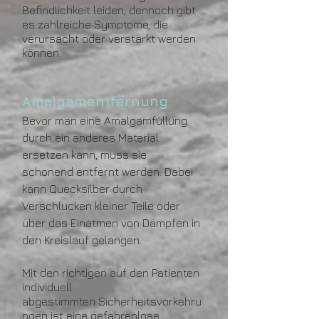
Befindlichkeit leiden, dennoch gibt
es zahlreiche Symptome, die
verursacht oder verstärkt werden
können.
Amalgamentfernung
Bevor man eine Amalgamfüllung
durch ein
anderes Material
ersetzen kann, muss sie
schonend entfernt werden. Dabei
kann Quecksilber durch
Verschlucken kleiner Teile oder
über das Einatmen von Dämpfen in
den Kreislauf gelangen.
Mit den richtigen auf den Patienten
individuell
abgestimmten Sicherheitsvorkehru
ngen ist eine gefahrenlose,