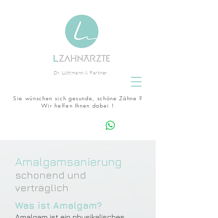
zahnarzt eckernförde Lüttmann
Dr. Lüttmann & Partner
schöne zähne keramikimplantate
Experte
Schleswig-Holstein
Sie wünschen sich gesunde, schöne Zähne ?
zertifizierter Invisalign
Wir helfen Ihnen dabei !
Terminanfrage whatsapp
Amalgamsanierung
schonend und
verträglich
Was ist Amalgam?
Amalgam ist ein physikalisches