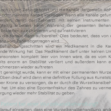
Loch in den Zahn gebohrt und die Kanäle dargestellt. Ab
n oder mehrere Kanäle vorliegen. Wenn alle Kanäle gef
werden, damit der Zahnarzt mit seinen Instrumenten
gfältig arbeiten kann. Während der gesamten Beha
Bakterien zu eliminieren und zu inaktivieren.
 die Kanäle dann aufbereitet. Dies bedeutet, dass von 
tanz vom Zahn abgetragen wird.
Behandlungsschritten wird ein Medikament in die Kan
rende Wirkung hat. Das Medikament darf unter keinen 
ansonsten komplett leer von Innen wäre, da es vom K
eits enorm an Stabilität verliert und außerdem kann
chmerzen wieder auftreten.
 gereinigt wurde, kann er mit einer permanenten Wurz
ben drauf wird dann eine definitive Füllung aus Kunststoff
ner Krone zu versorgen, da er durch die Wurzelkanalbe
n hat. Um also eine Spontanfraktur des Zahnes zu vermei
gung wieder mehr Stabilität zu geben.
 Patient bei einer Wurzelkanalbehandlung?
h darauf einstellen, dass eine Wurzelkanalbehandlung, ander