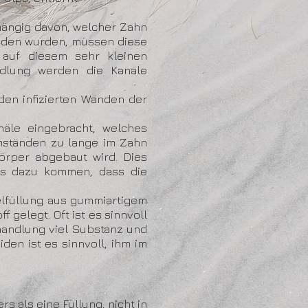
hängig davon, welcher Zahn
unden wurden, müssen diese
 auf diesem sehr kleinen
ndlung werden die Kanäle
den infizierten Wänden der
äle eingebracht, welches
Umständen zu lange im Zahn
örper abgebaut wird. Dies
 es dazu kommen, dass die
elfüllung aus gummiartigem
 gelegt. Oft ist es sinnvoll
handlung viel Substanz und
den ist es sinnvoll, ihm im
s als eine Füllung, nicht in