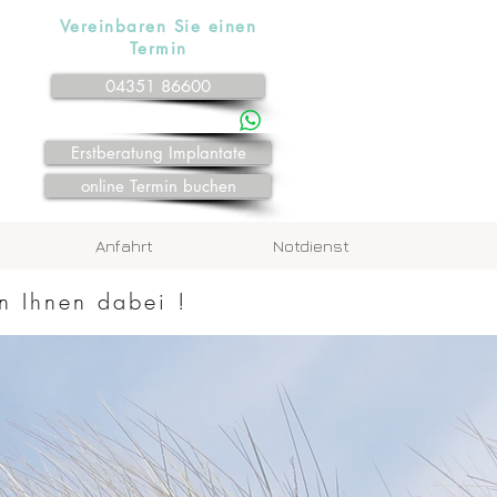
Vereinbaren Sie einen
Termin
04351 86600
Terminanfrage whatsapp
Erstberatung Implantate
online Termin buchen
Anfahrt
Notdienst
n Ihnen dabei !