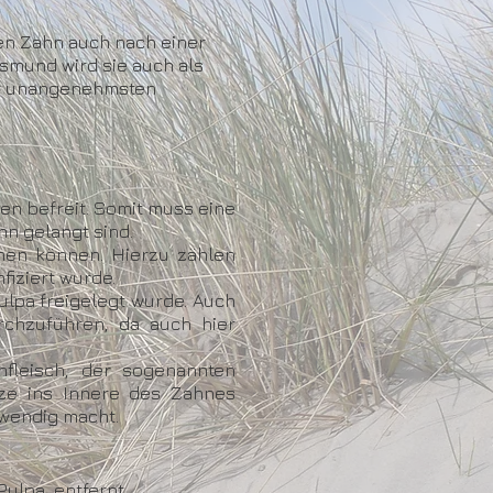
en Zahn auch nach einer
ksmund wird sie auch als
er unangenehmsten
en befreit. Somit muss eine
n gelangt sind.
hen können. Hierzu zählen
fiziert wurde.
ulpa freigelegt wurde. Auch
chzuführen, da auch hier
fleisch, der sogenannten
tze ins Innere des Zahnes
wendig macht.
ulpa, entfernt.