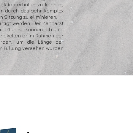
ektion erholen zu können,
er durch das sehr komplex
n Sitzung zu eliminieren.
tigt werden. Der Zahnarzt
rteilen zu können, ob eine
erigkeiten er im Rahmen der
erden, um die Länge der
r Füllung versehen wurden