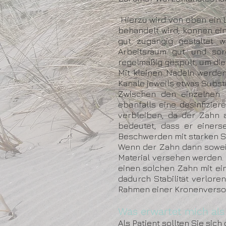
Hierzu wird von oben ein 
behandelt wird, können ei
gut zugängig gestaltet 
Arbeitsraum gut und sor
regelmäßig gespült, um die 
Mit kleinen Nadeln werden
Kanäle jeweils etwas Subs
Zwischen den einzelnen 
ebenfalls eine desinfizie
verbleiben, da der Zahn 
bedeutet, dass er einers
Beschwerden mit starken S
Wenn der Zahn dann soweit
Material versehen werden. O
einen solchen Zahn mit ei
dadurch Stabilität verlore
Rahmen einer Kronenversor
Was erwartet mich als
Als Patient sollten Sie sic