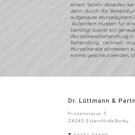
einem Termin ablaufen ka
denn durch die Behandlun
aufgebaute Wurzelsystem is
Außerdem müssen für eine
benötigt zuerst ein genau
Wurzelkanalbehandlung in d
Behandlung rechnen mus
Wurzelkanäle abmessen zu
einmal geschaut werden, ob
Dr. Lüttmann & Part
Prinzenstrasse 5
24340 Eckernförde-Borby