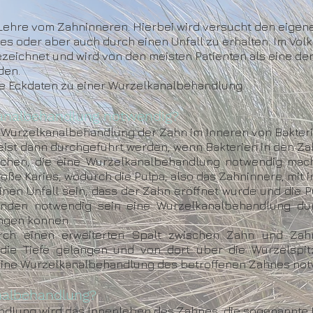
 Lehre vom Zahninneren. Hierbei wird versucht den eigen
es oder aber auch durch einen Unfall zu erhalten. Im Vol
eichnet und wird von den meisten Patienten als eine d
den.
ge Eckdaten zu einer Wurzelkanalbehandlung.
kanalbehandlung notwendig?
er Wurzelkanalbehandlung der Zahn im Inneren von Bakteri
st dann durchgeführt werden, wenn Bakterien in den Zah
achen, die eine Wurzelkanalbehandlung notwendig mac
ße Karies, wodurch die Pulpa, also das Zahninnere, mit in
en Unfall sein, dass der Zahn eröffnet wurde und die P
änden notwendig sein eine Wurzelkanalbehandlung dur
angen können.
ch einen erweiterten Spalt zwischen Zahn und Zahn
in die Tiefe gelangen und von dort über die Wurzelspi
eine Wurzelkanalbehandlung des betroffenen Zahnes not
nalbehandlung?
dlung wird das Innenleben des Zahnes, die sogenannte P