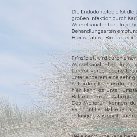
Die Endodontologie ist die
großen Infektion durch Kari
Wurzelkanalbehandlung bez
Behandlungsarten empfun
Hier erfahren Sie nun eini
Wann ist eine Wurzel
Prinzipiell wird durch ein
Wurzelkanalbehandlung mei
Es gibt verschiedene Urs
unter anderem eine sehr gro
Außerdem kann es durch ein
hier kann es unter Umst
Bakterien in den Zahn gel
Des Weiteren können dur
Parodontitis, Bakterien 
gelangen, was somit auch 
Was ist eine Wurzelka
Bei einer Wurzelkanalbehan