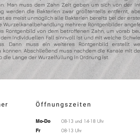
nn. Man muss dem Zahn Zeit geben um sich von der Inf
g werden die Bakterien zwar größtenteils entfernt, ab
t es meist unmöglich alle Bakterien bereits bei der erste
 Wurzelkanalbehandlung mehrere Röntgenbilder angefer
es Röntgenbild von dem betroffenen Zahn, um vorab beu
em individuellen Fall sinnvoll ist und mit welche Schwi
s. Dann muss ein weiteres Röntgenbild erstellt w
 können. Abschließend muss nachdem die Kanäle mit de
 die Länge der Wurzelfüllung in Ordnung ist.
ner
Öffnungszeiten
08-13 und 14-18 Uhr
Mo-Do
08-13 Uhr
Fr