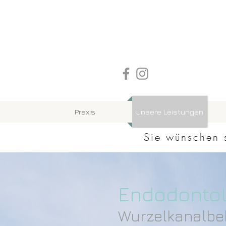
zahnarzt eckernförde Lüttmann
schöne zähne keramikimplantate
Experte
Schleswig-Holstein
zertifizierter Invisalign
Praxis
unsere Leistungen
Sie wünschen 
Endodontol
Wurzelkanalb