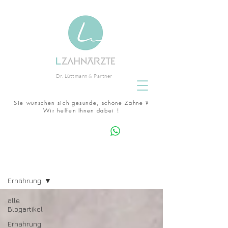
zahnarzt eckernförde Lüttmann
Dr. Lüttmann & Partner
schöne zähne keramikimplantate
Experte
Schleswig-Holstein
Sie wünschen sich gesunde, schöne Zähne ?
zertifizierter Invisalign
Wir helfen Ihnen dabei !
Terminanfrage whatsapp
Blog
Ernährung
alle
Blogartikel
Ernährung